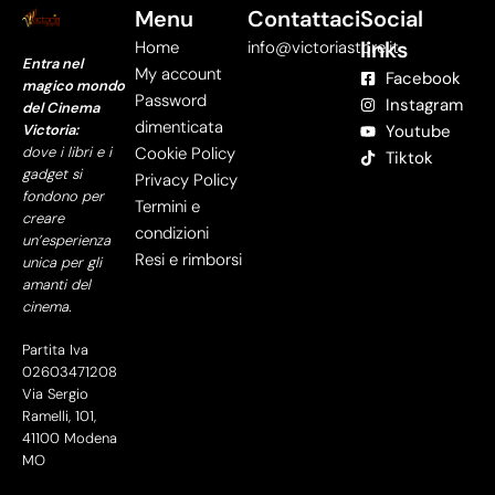
Menu
Contattaci
Social
links
Home
info@victoriastore.it
Entra nel
My account
Facebook
magico mondo
Password
Instagram
del Cinema
dimenticata
Victoria:
Youtube
dove i libri e i
Cookie Policy
Tiktok
gadget si
Privacy Policy
fondono per
Termini e
creare
condizioni
un’esperienza
Resi e rimborsi
unica per gli
amanti del
cinema.
Partita Iva
02603471208
Via Sergio
Ramelli, 101,
41100 Modena
MO