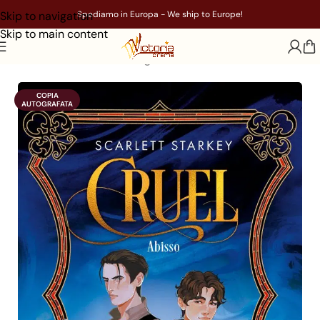
Skip to navigation
Spediamo in Europa - We ship to Europe!
Skip to main content
Home
/
Libri
/
Genere
/
Young Adult
COPIA

AUTOGRAFATA