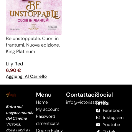
Be unstoppable. Cuori in
frantumi. Nuova edizione.
King Platinum
Lily Red
6,90
€
Aggiungi Al Carrello
Menu
Contattaci
Social
links
Home
info@victoriastore.it
Entra nel
My account
Facebook
magico mondo
Password
Instagram
del Cinema
dimenticata
Victoria:
Youtube
dove i libri e i
Cookie Policy
Tiktok