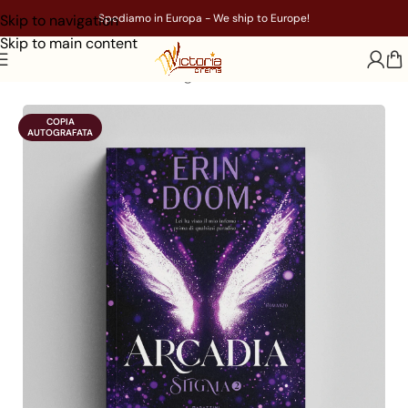
Skip to navigation
Spediamo in Europa - We ship to Europe!
Skip to main content
Home
/
Libri
/
Genere
/
Young Adult
COPIA

AUTOGRAFATA