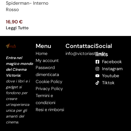
Spiderman- Interno
Rosso
16,90
€
Leggi Tutto
Menu
Contattaci
Social
links
Home
info@victoriastore.it
Entra nel
My account
Facebook
magico mondo
Password
Instagram
del Cinema
dimenticata
Victoria:
Youtube
dove i libri e i
Cookie Policy
Tiktok
gadget si
Privacy Policy
fondono per
Termini e
creare
condizioni
un’esperienza
Resi e rimborsi
unica per gli
amanti del
cinema.