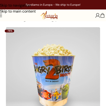
Skip to navigation
Spediamo in Europa - We ship to Europe!
Skip to main content
Home
/
Gadget
/
Film
/
The Angry Birds 2
-76%