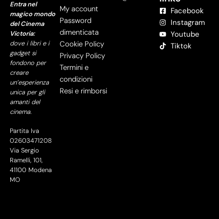
Entra nel
My account
Facebook
magico mondo
Password
Instagram
del Cinema
dimenticata
Victoria:
Youtube
dove i libri e i
Cookie Policy
Tiktok
gadget si
Privacy Policy
fondono per
Termini e
creare
condizioni
un’esperienza
Resi e rimborsi
unica per gli
amanti del
cinema.
Partita Iva
02603471208
Via Sergio
Ramelli, 101,
41100 Modena
MO