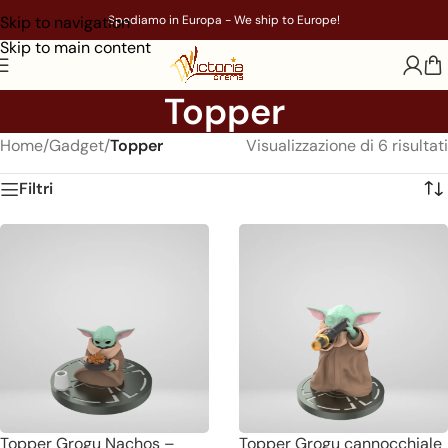
Skip to navigation
Spediamo in Europa - We ship to Europe!
Skip to main content
Topper
Home
/
Gadget
/
Topper
Visualizzazione di 6 risultati
Filtri
Topper Grogu Nachos –
Topper Grogu cannocchiale