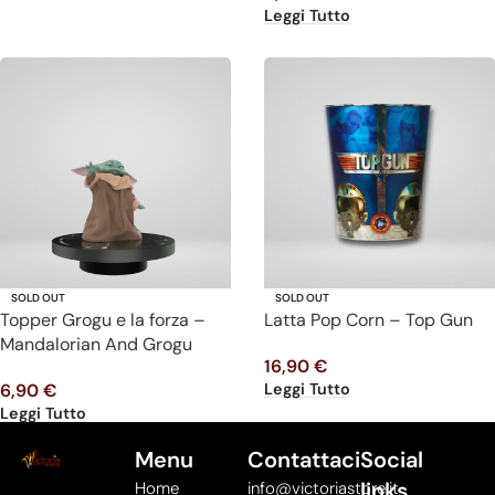
Leggi Tutto
SOLD OUT
SOLD OUT
Topper Grogu e la forza –
Latta Pop Corn – Top Gun
Mandalorian And Grogu
16,90
€
Leggi Tutto
6,90
€
Leggi Tutto
Menu
Contattaci
Social
links
Home
info@victoriastore.it