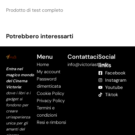
Prodotto di test completo
Potrebbero interessarti
Menu
Contattaci
Social
links
Home
info@victoriastore.it
Entra nel
My account
Facebook
magico mondo
Password
Instagram
del Cinema
dimenticata
Victoria:
Youtube
dove i libri e i
Cookie Policy
Tiktok
gadget si
Privacy Policy
fondono per
Termini e
creare
condizioni
un’esperienza
Resi e rimborsi
unica per gli
amanti del