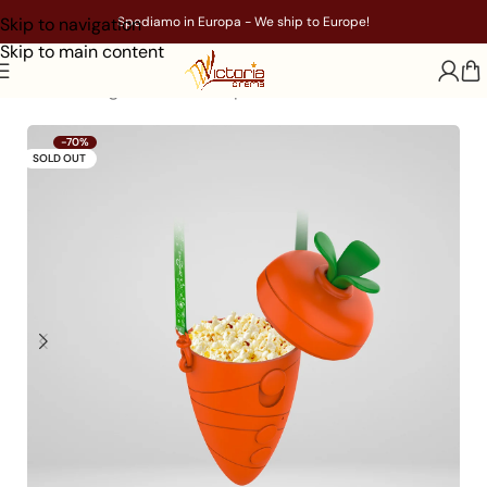
Skip to navigation
Spediamo in Europa - We ship to Europe!
Skip to main content
Home
/
Gadget
/
Film
/
Zootropolis
-70%
SOLD OUT