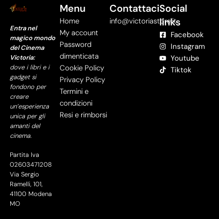
Menu
Contattaci
Social
links
Home
info@victoriastore.it
Entra nel
My account
Facebook
magico mondo
Password
Instagram
del Cinema
dimenticata
Victoria:
Youtube
dove i libri e i
Cookie Policy
Tiktok
gadget si
Privacy Policy
fondono per
Termini e
creare
condizioni
un’esperienza
Resi e rimborsi
unica per gli
amanti del
cinema.
Partita Iva
02603471208
Via Sergio
Ramelli, 101,
41100 Modena
MO