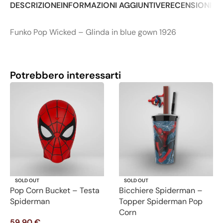
DESCRIZIONE
INFORMAZIONI AGGIUNTIVE
RECENSIONI (0
Funko Pop Wicked – Glinda in blue gown 1926
Potrebbero interessarti
SOLD OUT
SOLD OUT
Pop Corn Bucket – Testa
Bicchiere Spiderman –
Spiderman
Topper Spiderman Pop
Corn
59,90
€