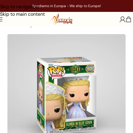
Skip to navigation
Spediamo in Europa - We ship to Europe!
Skip to main content
Home
/
Gadget
/
Film
/
Wicked