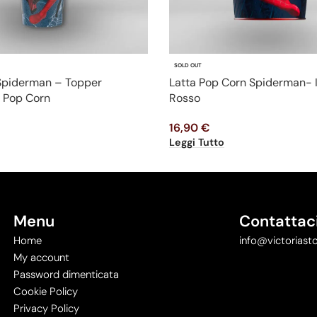
SOLD OUT
 Spiderman – Topper
Latta Pop Corn Spiderman- 
 Pop Corn
Rosso
16,90
€
Leggi Tutto
Menu
Contattac
Home
info@victoriasto
My account
Password dimenticata
Cookie Policy
Privacy Policy