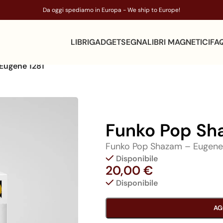
Da oggi spediamo in Europa - We ship to Europe!
LIBRI
GADGET
SEGNALIBRI MAGNETICI
FA
Eugene 1281
Funko Pop Sh
Funko Pop Shazam – Eugene
Disponibile
20,00
€
Disponibile
AG