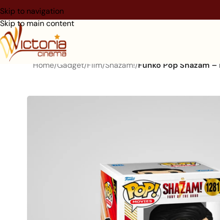
Skip to navigation
Skip to main content
Home
/
Gadget
/
Film
/
Shazam!
/
Funko Pop Shazam – 