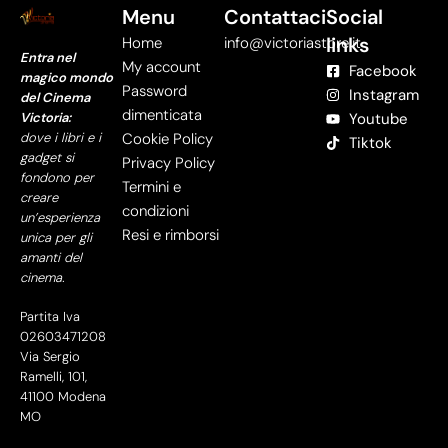
Menu
Contattaci
Social
links
Home
info@victoriastore.it
Entra nel
My account
Facebook
magico mondo
Password
Instagram
del Cinema
dimenticata
Victoria:
Youtube
dove i libri e i
Cookie Policy
Tiktok
gadget si
Privacy Policy
fondono per
Termini e
creare
condizioni
un’esperienza
Resi e rimborsi
unica per gli
amanti del
cinema.
Partita Iva
02603471208
Via Sergio
Ramelli, 101,
41100 Modena
MO