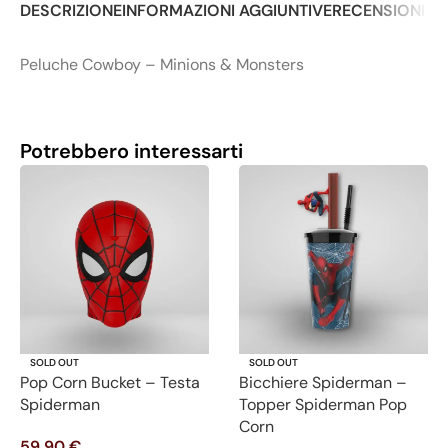
DESCRIZIONE
INFORMAZIONI AGGIUNTIVE
RECENSIONI (0
Peluche Cowboy – Minions & Monsters
Potrebbero interessarti
SOLD OUT
SOLD OUT
Pop Corn Bucket – Testa
Bicchiere Spiderman –
Spiderman
Topper Spiderman Pop
Corn
59,90
€