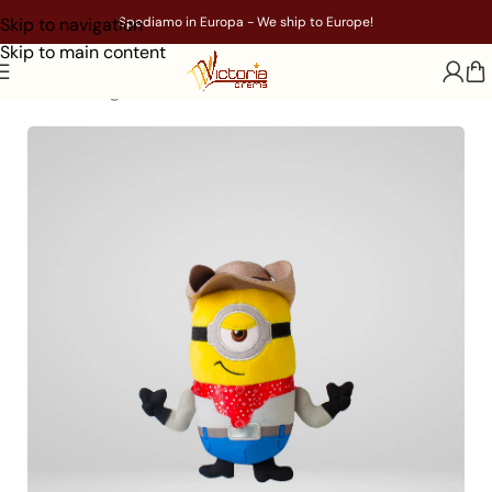
Skip to navigation
Spediamo in Europa - We ship to Europe!
Skip to main content
Home
/
Gadget
/
Film
/
Minions e Monsters