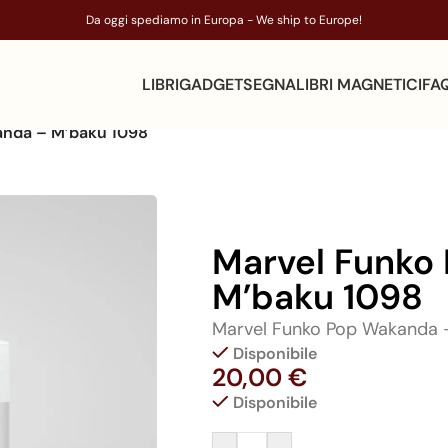
Da oggi spediamo in Europa - We ship to Europe!
LIBRI
GADGET
SEGNALIBRI MAGNETICI
FA
anda – M’baku 1098
Marvel Funko
M’baku 1098
Marvel Funko Pop Wakanda 
Disponibile
20,00
€
Disponibile