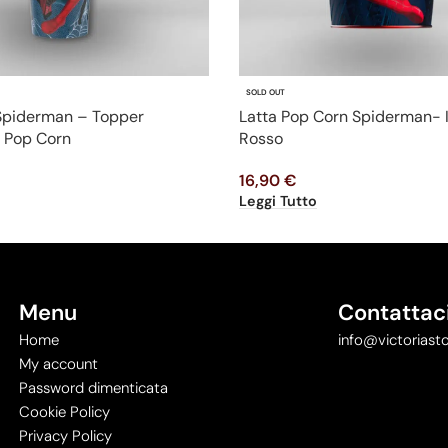
SOLD OUT
 Spiderman – Topper
Latta Pop Corn Spiderman- 
 Pop Corn
Rosso
16,90
€
Leggi Tutto
Menu
Contattac
Home
info@victoriasto
My account
Password dimenticata
Cookie Policy
Privacy Policy