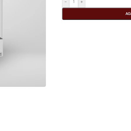
-
+
AG