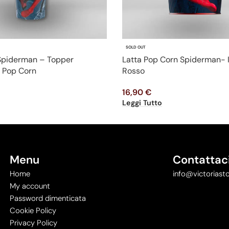
SOLD OUT
 Spiderman – Topper
Latta Pop Corn Spiderman- 
 Pop Corn
Rosso
16,90
€
Leggi Tutto
Menu
Contattac
Home
info@victoriasto
My account
Password dimenticata
Cookie Policy
Privacy Policy