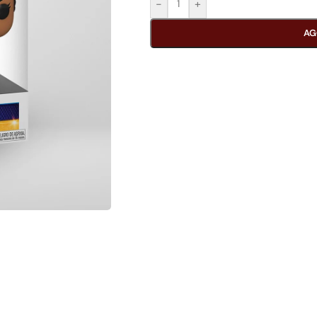
-
+
AG