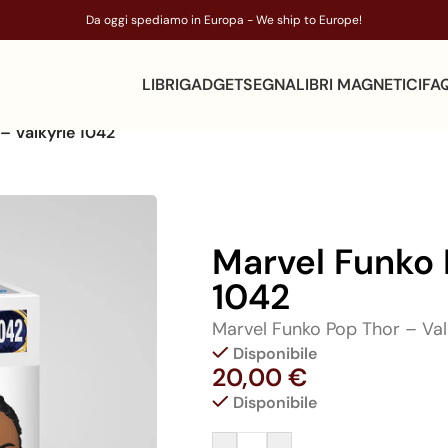
Da oggi spediamo in Europa - We ship to Europe!
LIBRI
GADGET
SEGNALIBRI MAGNETICI
FA
– Valkyrie 1042
Marvel Funko 
1042
Marvel Funko Pop Thor – Val
Disponibile
20,00
€
Disponibile