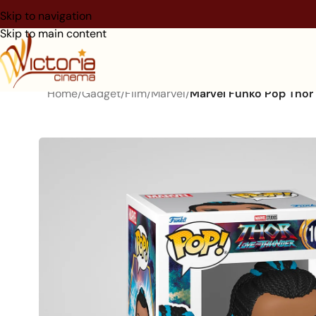
Skip to navigation
Skip to main content
Home
/
Gadget
/
Film
/
Marvel
/
Marvel Funko Pop Thor 