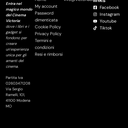
Entra nel
My account
Facebook
magico mondo
Password
Instagram
del Cinema
dimenticata
Victoria:
Youtube
dove i libri e i
Cookie Policy
Tiktok
gadget si
Privacy Policy
fondono per
Termini e
creare
condizioni
un’esperienza
Resi e rimborsi
unica per gli
amanti del
cinema.
Partita Iva
02603471208
Via Sergio
Ramelli, 101,
41100 Modena
MO