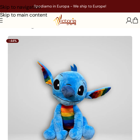
Skip to navigation
Spediamo in Europa - We ship to Europe!
Skip to main content
Home
/
Gadget
/
Film
/
Lilo e Stitch
-44%