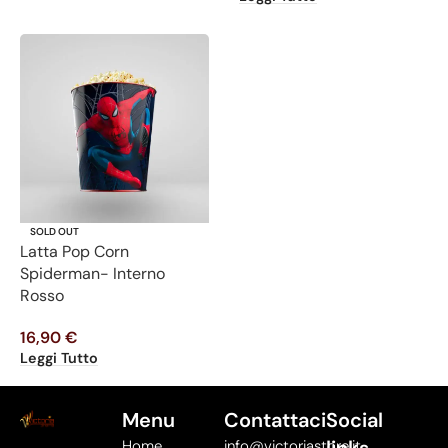
SOLD OUT
Latta Pop Corn
Spiderman- Interno
Rosso
16,90
€
Leggi Tutto
Menu
Contattaci
Social
links
Home
info@victoriastore.it