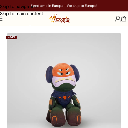
Skip to navigation
Spediamo in Europa - We ship to Europe!
Skip to main content
Home
/
Gadget
/
Film
/
Elio
-44%