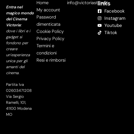
links
Home
info@victoriastore.it
Entra nel
My account
Facebook
magico mondo
Password
Instagram
del Cinema
dimenticata
Victoria:
Youtube
dove i libri e i
Cookie Policy
Tiktok
gadget si
Privacy Policy
fondono per
Termini e
creare
condizioni
un’esperienza
Resi e rimborsi
unica per gli
amanti del
cinema.
Partita Iva
02603471208
Via Sergio
Ramelli, 101,
41100 Modena
MO