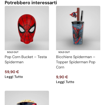
Potrebbero interessarti
SOLD OUT
SOLD OUT
Pop Corn Bucket – Testa
Bicchiere Spiderman –
Spiderman
Topper Spiderman Pop
Corn
59,90
€
Leggi Tutto
9,90
€
Leggi Tutto