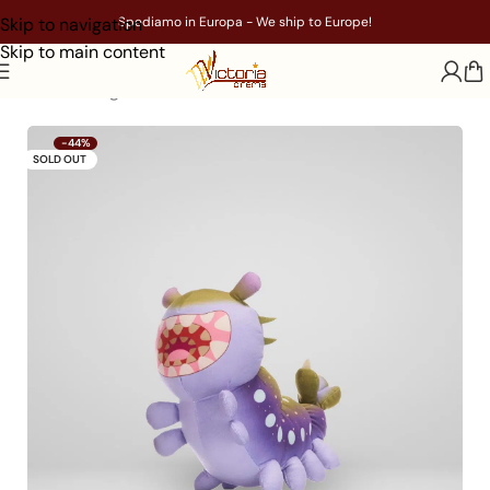
Skip to navigation
Spediamo in Europa - We ship to Europe!
Skip to main content
Home
/
Gadget
/
Film
/
Elio
-44%
SOLD OUT