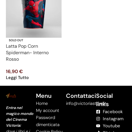
SOLD OUT
Latta Pop Corn
Spiderman- Interno
Rosso
16,90
€
Leggi Tutto
Menu
Contattaci
Social
links
Home
info@victoriastore.it
Entra nel
My account
Facebook
magico mondo
Password
Instagram
del Cinema
dimenticata
Victoria:
Youtube
dove i libri e i
Cookie Policy