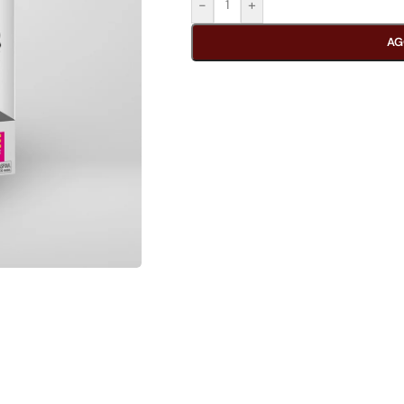
-
+
AG