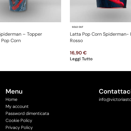
SOLD OUT
 Spiderman – Topper
Latta Pop Corn Spiderman- 
 Pop Corn
Rosso
16,90
€
Leggi Tutto
Menu
Contattac
Home
info@victoriasto
My account
Password dimenticata
Cookie Policy
Privacy Policy