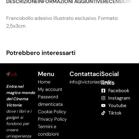
DESCRIZIONE
INFORMAZIONI AGGIUNTIVE
RECENSIONI (0
Francobollo adesivo illustrato esclusivo. Formato:
2,5x3cm
Potrebbero interessarti
Menu
Contattaci
Social
links
Home
info@victoriastore.it
Entra nel
My account
Facebook
magico mondo
Password
Instagram
del Cinema
dimenticata
Victoria:
Youtube
dove i libri e i
Cookie Policy
Tiktok
gadget si
Privacy Policy
fondono per
Termini e
creare
condizioni
un’esperienza