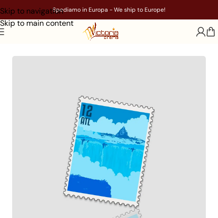
Skip to navigation
Spediamo in Europa - We ship to Europe!
Skip to main content
Home
/
Francobolli Adesivi