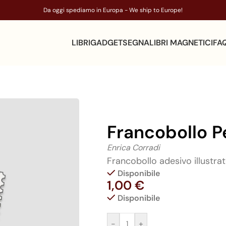
Da oggi spediamo in Europa - We ship to Europe!
LIBRI
GADGET
SEGNALIBRI MAGNETICI
FA
Francobollo P
Enrica Corradi
Francobollo adesivo illustr
Disponibile
1,00
€
Disponibile
-
+