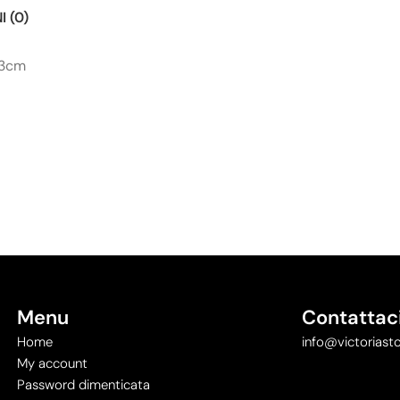
 (0)
x3cm
Menu
Contattac
Home
info@victoriasto
My account
Password dimenticata