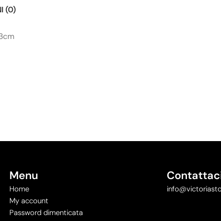
 (0)
x3cm
Menu
Contattac
Home
info@victoriasto
My account
Password dimenticata