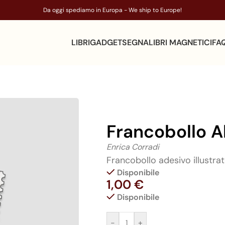
Da oggi spediamo in Europa - We ship to Europe!
LIBRI
GADGET
SEGNALIBRI MAGNETICI
FA
Francobollo A
Enrica Corradi
Francobollo adesivo illustr
Disponibile
1,00
€
Disponibile
-
+