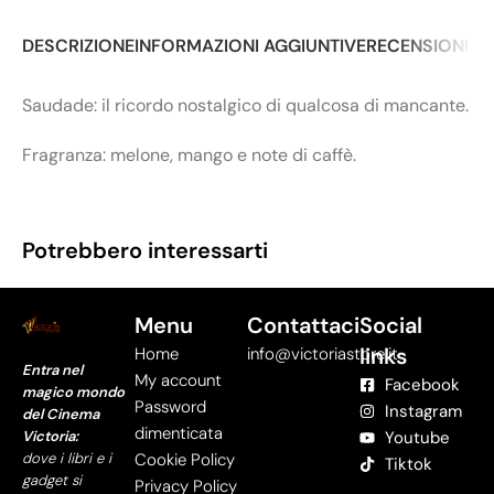
DESCRIZIONE
INFORMAZIONI AGGIUNTIVE
RECENSIONI (0
Saudade: il ricordo nostalgico di qualcosa di mancante.
Fragranza: melone, mango e note di caffè.
Potrebbero interessarti
Menu
Contattaci
Social
links
Home
info@victoriastore.it
Entra nel
My account
Facebook
magico mondo
Password
Instagram
del Cinema
dimenticata
Victoria:
Youtube
dove i libri e i
Cookie Policy
Tiktok
gadget si
Privacy Policy