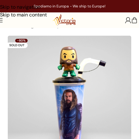
Skip to navigation
Spediamo in Europa - We ship to Europe!
Skip to main content
Home
/
Gadget
/
Film
/
Aquaman
-80%
SOLD OUT