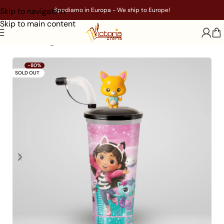
Skip to navigation
Spediamo in Europa - We ship to Europe!
Skip to main content
Home
/
Gadget
/
Bicchieri
-80%
SOLD OUT