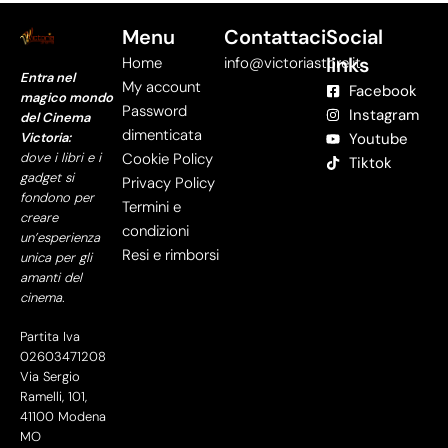
Menu
Contattaci
Social
links
Home
info@victoriastore.it
Entra nel
My account
Facebook
magico mondo
Password
Instagram
del Cinema
dimenticata
Victoria:
Youtube
dove i libri e i
Cookie Policy
Tiktok
gadget si
Privacy Policy
fondono per
Termini e
creare
condizioni
un’esperienza
Resi e rimborsi
unica per gli
amanti del
cinema.
Partita Iva
02603471208
Via Sergio
Ramelli, 101,
41100 Modena
MO